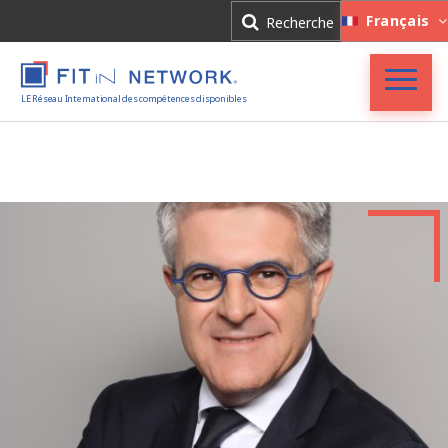
Connexion
Français
Recherche
Inscription
LE Réseau International des compétences disponibles
Accueil
FIT in NETWORK®
Entreprises
Experts
Actualités