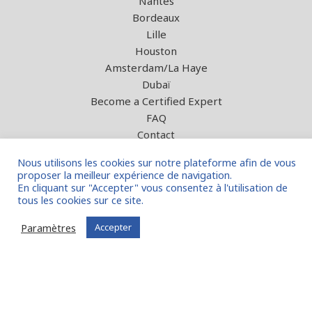
Nantes
Bordeaux
Lille
Houston
Amsterdam/La Haye
Dubaï
Become a Certified Expert
FAQ
Contact
Nous utilisons les cookies sur notre plateforme afin de vous
FIT in NETWORK® vous est proposé
proposer la meilleur expérience de navigation.
En cliquant sur "Accepter" vous consentez à l'utilisation de
par la société FIT in EUROPE BV
tous les cookies sur ce site.
Paramètres
Accepter
© 2026 - Tous droits réservés
Mentions légales
Conditions générales d’utilisation
Créé par
MAGINA