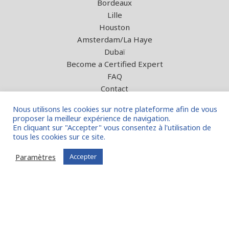
Bordeaux
Lille
Houston
Amsterdam/La Haye
Dubaï
Become a Certified Expert
FAQ
Contact
Nous utilisons les cookies sur notre plateforme afin de vous
FIT in NETWORK® vous est proposé
proposer la meilleur expérience de navigation.
En cliquant sur "Accepter" vous consentez à l'utilisation de
par la société FIT in EUROPE BV
tous les cookies sur ce site.
Paramètres
Accepter
© 2026 - Tous droits réservés
Mentions légales
Conditions générales d’utilisation
Créé par
MAGINA