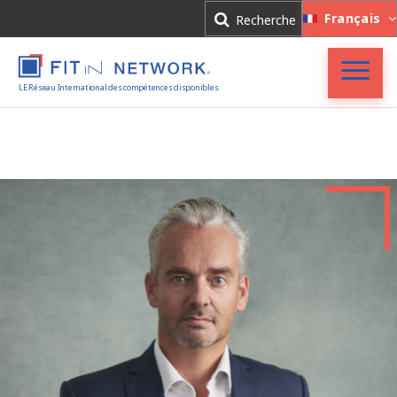
Connexion
Français
Recherche
Inscription
LE Réseau International des compétences disponibles
Accueil
FIT in NETWORK®
Entreprises
Experts
Actualités