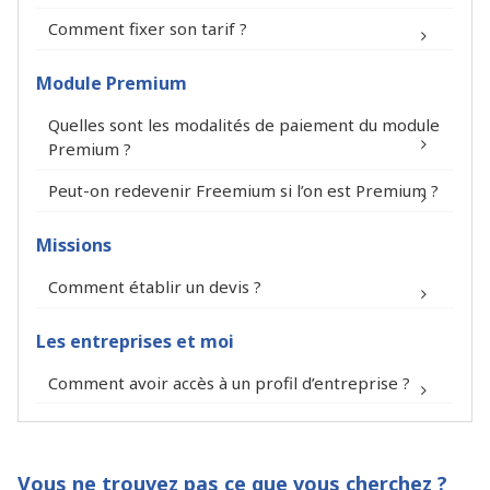
Comment fixer son tarif ?
Votre profil
Module Premium
Quelles sont les modalités de paiement du module
Premium ?
Peut-on redevenir Freemium si l’on est Premium ?
Missions
12 mois*
20,00 €
240,00 €
Comment établir un devis ?
Paiement tous
HT / mois
HT / an
les mois
Les entreprises et moi
https://www.fitin-network.com/fr/mon-
nous
Engagement
®
compte/abonnement/
contacter
Comment avoir accès à un profil d’entreprise ?
de 12 mois
12 mois*
/
200,00 €
®
Paiement en
HT / an
Vous ne trouvez pas ce que vous cherchez ?
une fois