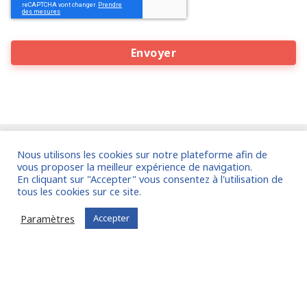
Nous utilisons les cookies sur notre plateforme afin de
Entreprises
, bénéficiez de la
vous proposer la meilleur expérience de navigation.
En cliquant sur "Accepter" vous consentez à l'utilisation de
communauté d'experts FIT in NETWORK® :
tous les cookies sur ce site.
Confiez-nous votre mission !
Paramètres
Accepter