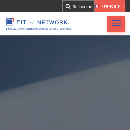
Connexion
Français
Recherche
Inscription
LE Réseau International des compétences disponibles
Accueil
FIT in NETWORK®
Entreprises
Experts
Actualités