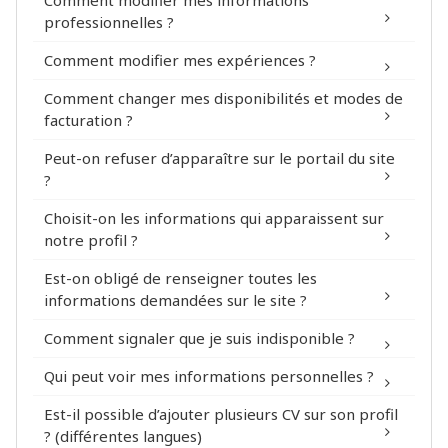
Comment modifier mes informations
profil
professionnelles ?
Rejoignez le réseau !
Comment modifier mes expériences ?
profil
Comment changer mes disponibilités et modes de
profile
facturation ?
Peut-on refuser d’apparaître sur le portail du site
profile
?
Choisit-on les informations qui apparaissent sur
Mon Compte > Sécurité
notre profil ?
Est-on obligé de renseigner toutes les
informations demandées sur le site ?
Comment signaler que je suis indisponible ?
Qui peut voir mes informations personnelles ?
profil
Est-il possible d’ajouter plusieurs CV sur son profil
? (différentes langues)