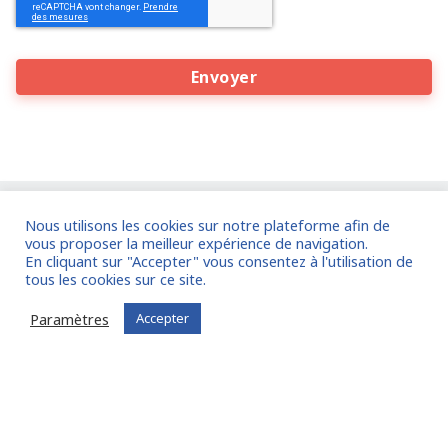
Nous utilisons les cookies sur notre plateforme afin de
Entreprises
, bénéficiez de la
vous proposer la meilleur expérience de navigation.
En cliquant sur "Accepter" vous consentez à l'utilisation de
communauté d'experts FIT in NETWORK® :
tous les cookies sur ce site.
Confiez-nous votre mission !
Paramètres
Accepter