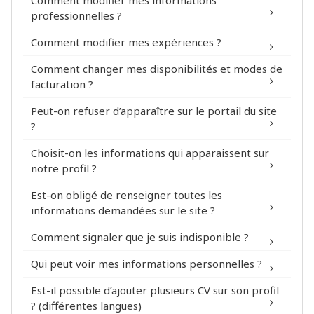
Comment modifier mes informations
profil
professionnelles ?
Rejoignez le réseau !
Comment modifier mes expériences ?
profil
Comment changer mes disponibilités et modes de
profile
facturation ?
Peut-on refuser d’apparaître sur le portail du site
profile
?
Choisit-on les informations qui apparaissent sur
Mon Compte > Sécurité
notre profil ?
Est-on obligé de renseigner toutes les
informations demandées sur le site ?
Comment signaler que je suis indisponible ?
Qui peut voir mes informations personnelles ?
profil
Est-il possible d’ajouter plusieurs CV sur son profil
? (différentes langues)