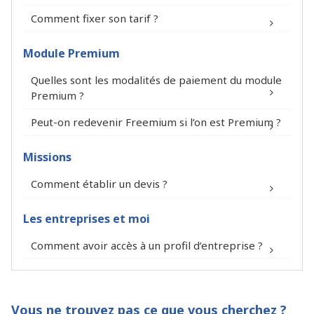
Comment fixer son tarif ?
Votre profil
Module Premium
Quelles sont les modalités de paiement du module
Premium ?
Peut-on redevenir Freemium si l’on est Premium ?
Missions
12 mois*
20,00 €
240,00 €
Comment établir un devis ?
Paiement tous
HT / mois
HT / an
les mois
Les entreprises et moi
https://www.fitin-network.com/fr/mon-
nous
Engagement
®
compte/abonnement/
contacter
Comment avoir accès à un profil d’entreprise ?
de 12 mois
12 mois*
/
200,00 €
®
Paiement en
HT / an
Vous ne trouvez pas ce que vous cherchez ?
une fois