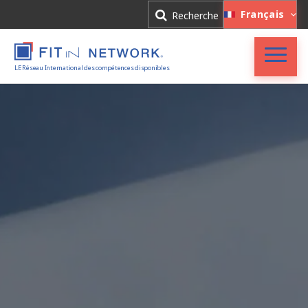
Connexion
Français
Recherche
Inscription
LE Réseau International des compétences disponibles
Accueil
FIT in NETWORK®
Entreprises
Experts
Actualités