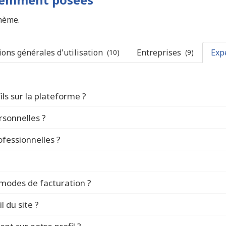
thème.
ons générales d'utilisation
Entreprises
Exp
(10)
(9)
ls sur la plateforme ?
sonnelles ?
Rejoignez le réseau !
profil
fessionnelles ?
profil
profile
modes de facturation ?
profile
l du site ?
Mon Compte > Sécurité