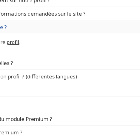
nt sur notre profil ?
nformations demandées sur le site ?
e ?
tre
profil
.
lles ?
son profil ? (différentes langues)
Votre profil
 du module Premium ?
Premium ?
®