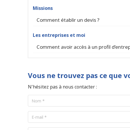
12 mois*
Missions
Paiement tous les mois
Engagement de 12 mois
Comment établir un devis ?
12 mois*
Les entreprises et moi
Paiement en une fois
Engagement de 12 mois
Comment avoir accès à un profil d’entrep
Vous ne trouvez pas ce que v
N'hésitez pas à nous contacter :
Nom
*
E-
mail
*
Votre