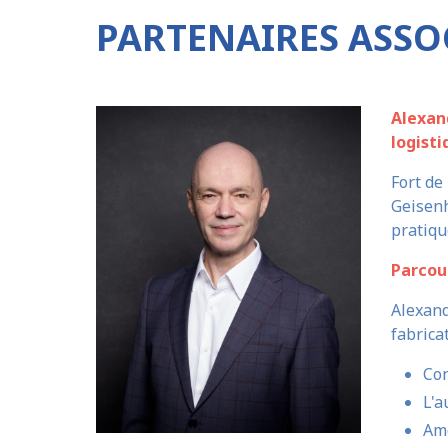
PARTENAIRES ASSOC
Alexan
logist
Fort de
Geisenh
pratiqu
Parcou
Alexand
fabrica
Con
L'a
Amé