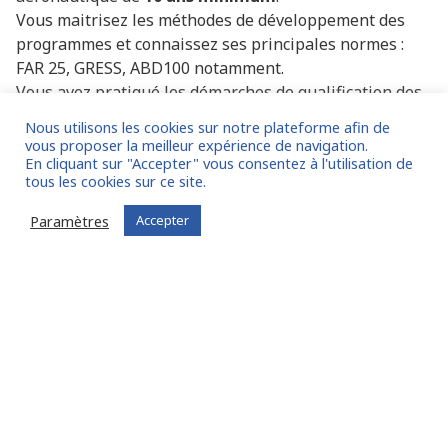
Vous maitrisez les méthodes de développement des
programmes et connaissez ses principales normes :
FAR 25, GRESS, ABD100 notamment.
Vous avez pratiqué les démarches de qualification des
produits : PMA, STC.
Nous utilisons les cookies sur notre plateforme afin de
vous proposer la meilleur expérience de navigation.
En cliquant sur "Accepter" vous consentez à l'utilisation de
tous les cookies sur ce site.
Paramètres
Accepter
AUTRES EXEMPLES DE MISSIONS
RÉALISÉES PAR NOS EXPERTS SUR FIT IN
NETWORK®
Mission de Management de transition – Responsable
Maintenance Industrielle, Ref. 24.026
Mission de Management de transition – Mdt Directeur
Général des Services, Ref. 23.062