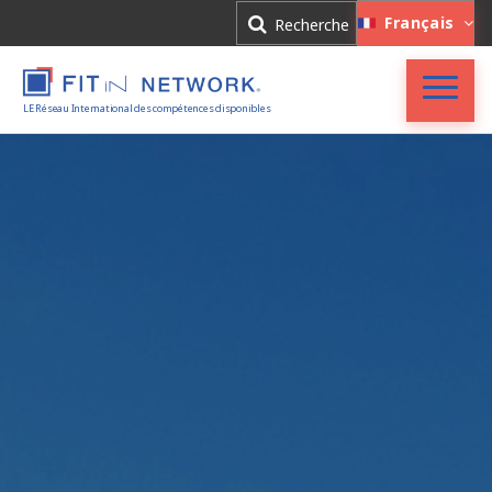
Connexion
Français
Recherche
Inscription
LE Réseau International des compétences disponibles
Accueil
FIT in NETWORK®
Entreprises
Experts
Actualités