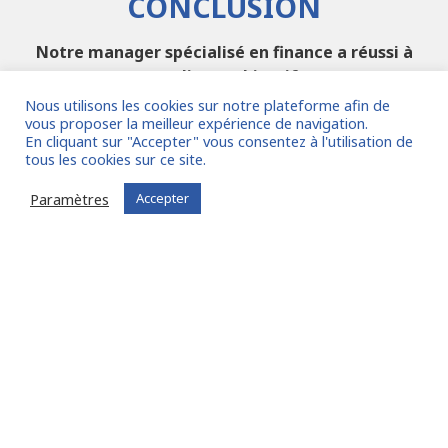
CONCLUSION
Notre manager spécialisé en finance a réussi à
remplir ses objectifs.
Nous utilisons les cookies sur notre plateforme afin de
Parmi eux, la mise en place des financements de
vous proposer la meilleur expérience de navigation.
projet, la conclusion de partenariats, la structuration
En cliquant sur "Accepter" vous consentez à l'utilisation de
tous les cookies sur ce site.
de nouveaux outils et la formation des interlocuteurs
de l'entreprise cliente.
Paramètres
Accepter
RETOUR DU CLIENT SUR LA
MISSION