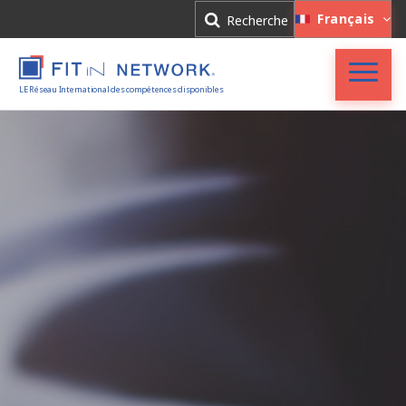
Connexion
Français
Recherche
Inscription
LE Réseau International des compétences disponibles
Accueil
FIT in NETWORK®
Entreprises
Experts
Actualités