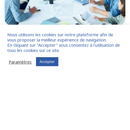
Nous utilisons les cookies sur notre plateforme afin de
LE PROFIL
vous proposer la meilleur expérience de navigation.
En cliquant sur "Accepter" vous consentez à l'utilisation de
tous les cookies sur ce site.
Entre
10 et 20 ans
d’expérience.
Vous connaissez le secteur du digital.
Paramètres
Accepter
Vous avez pratiqué, minimum 5 ans, dans le
secteur des SSII.
Vous maitrisez la comptabilité au forfait des contrats à
long terme.
De formation Comptable & Financière supérieure.
Minimum Maitrise – Master ou équivalent.
Vous avez déjà une expérience d’un Groupe
international.