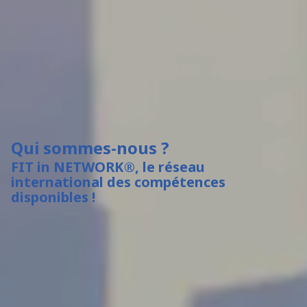
Qui sommes-nous ?
FIT in NETWORK®, le réseau
international des compétences
disponibles !