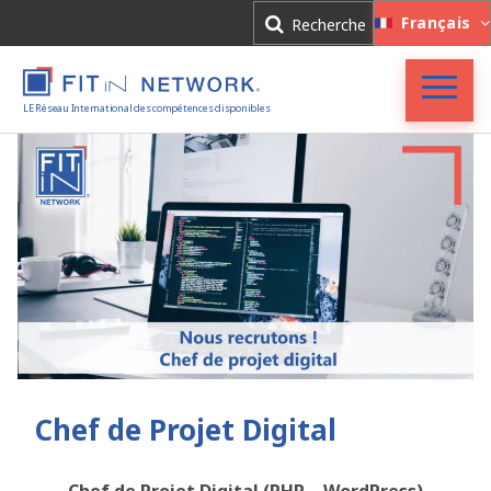
Connexion
Français
Recherche
Inscription
LE Réseau International des compétences disponibles
Accueil
FIT in NETWORK®
Entreprises
Experts
Actualités
Chef de Projet Digital
Chef de Projet Digital (PHP – WordPress)