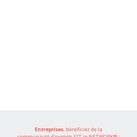
Entreprises
, bénéficiez de la
communauté d'experts FIT in NETWORK® :