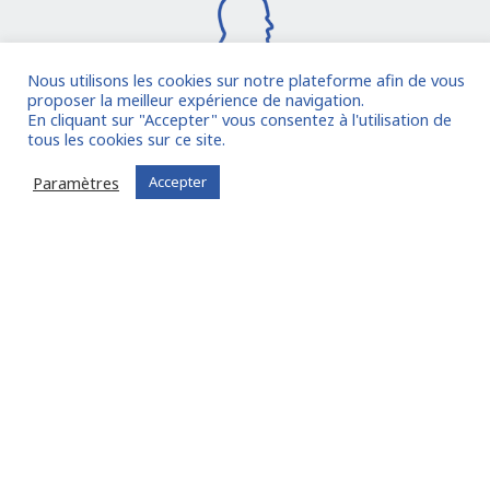
Nous utilisons les cookies sur notre plateforme afin de vous
proposer la meilleur expérience de navigation.
En cliquant sur "Accepter" vous consentez à l'utilisation de
Je rejoins la communauté
tous les cookies sur ce site.
Paramètres
Accepter
Vous êtes déjà inscrit ?
Connectez-vous
Oude Middenweg 75, Den Haag, Zuid Holland 2491AC
- The Netherlands
11 avenue Myron Herrick 75008 - Paris, France
contact@fitin-network.com
(NL)
+31 619 567 996
(FR)
+33 1 53 89 09 79