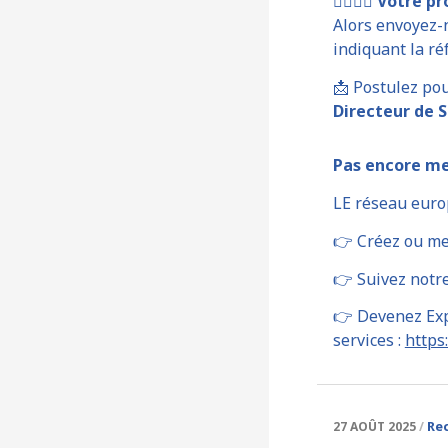
🦸‍♂️🦸‍♀️
Votre pro
Alors envoyez-
indiquant la ré
📩 Postulez po
Directeur de S
Pas encore m
LE réseau euro
👉 Créez ou me
👉 Suivez notr
👉 Devenez Exp
services :
https
Re
27 AOÛT 2025