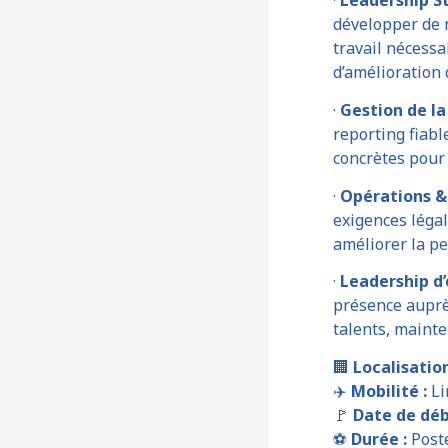
développer de n
travail nécessa
d’amélioration 
·
Gestion de l
reporting fiabl
concrètes pour 
·
Opérations &
exigences légal
améliorer la pe
·
Leadership d
présence auprès
talents, mainte
🏢
Localisation
✈️
Mobilité :
Li
🚩
Date de déb
⚽
Durée :
Post