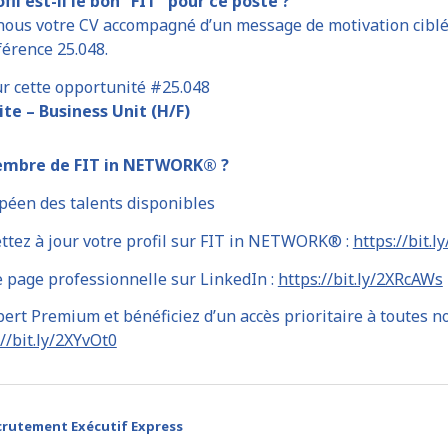
fil est-il le bon “FIT” pour ce poste ?
nous votre CV accompagné d’un message de motivation ciblé
férence 25.048.
ur cette opportunité #25.048
ite – Business Unit (H/F)
embre de FIT in NETWORK® ?
péen des talents disponibles
ttez à jour votre profil sur FIT in NETWORK® :
https://bit.l
e page professionnelle sur LinkedIn :
https://bit.ly/2XRcAWs
ert Premium et bénéficiez d’un accès prioritaire à toutes n
://bit.ly/2XYvOt0
crutement Exécutif Express