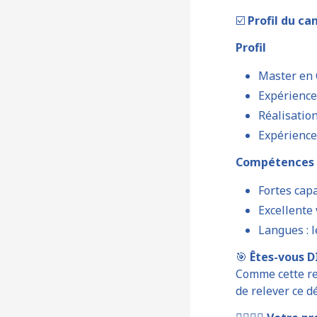
☑️
Profil du ca
Profil
Master en 
Expérience
Réalisatio
Expérience
Compétences
Fortes capa
Excellente 
Langues : l
🎯
Êtes-vous 
Comme cette re
de relever ce dé