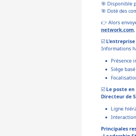
🎯 Disponible
🎯 Doté des co
👉 Alors envoy
network.com
☑️
L’entrepris
Informations h
Présence i
Siège basé
Focalisatio
☑️
Le poste en
Directeur de S
Ligne hiér
Interactio
Principales re
·
Leadership S