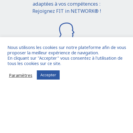
adaptées à vos compétences :
Rejoignez FIT in NETWORK® !
Nous utilisons les cookies sur notre plateforme afin de vous
proposer la meilleur expérience de navigation.
En cliquant sur "Accepter" vous consentez à l'utilisation de
Je rejoins la communauté
tous les cookies sur ce site.
Paramètres
Accepter
Vous êtes déjà inscrit ?
Connectez-vous
Oude Middenweg 75, Den Haag, Zuid Holland 2491AC
- The Netherlands