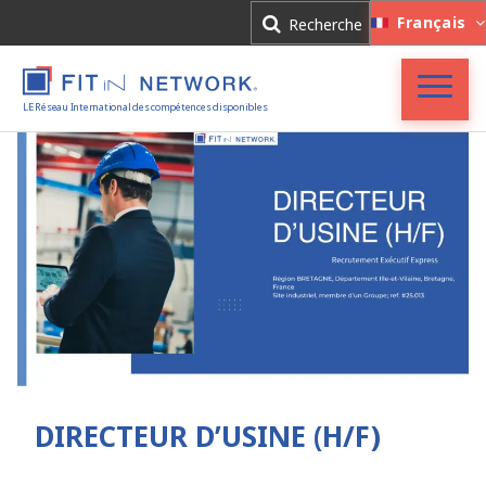
Connexion
Français
Recherche
Inscription
LE Réseau International des compétences disponibles
Accueil
FIT in NETWORK®
Entreprises
Experts
Actualités
DIRECTEUR D’USINE (H/F)