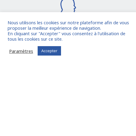
Nous utilisons les cookies sur notre plateforme afin de vous
proposer la meilleur expérience de navigation.
En cliquant sur "Accepter" vous consentez à l'utilisation de
Je rejoins la communauté
tous les cookies sur ce site.
Paramètres
Accepter
Vous êtes déjà inscrit ?
Connectez-vous
Oude Middenweg 75, Den Haag, Zuid Holland 2491AC
- The Netherlands
11 avenue Myron Herrick 75008 - Paris, France
contact@fitin-network.com
(NL)
+31 619 567 996
(FR)
+33 1 53 89 09 79