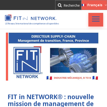
Connexion
Français
Recherche
Inscription
LE Réseau International des compétences disponibles
Accueil
FIT in NETWORK®
Entreprises
Experts
Actualités
FIT in NETWORK® : nouvelle
mission de management de