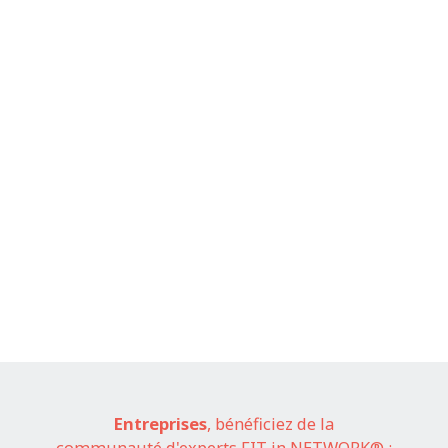
Entreprises
, bénéficiez de la
communauté d'experts FIT in NETWORK® :