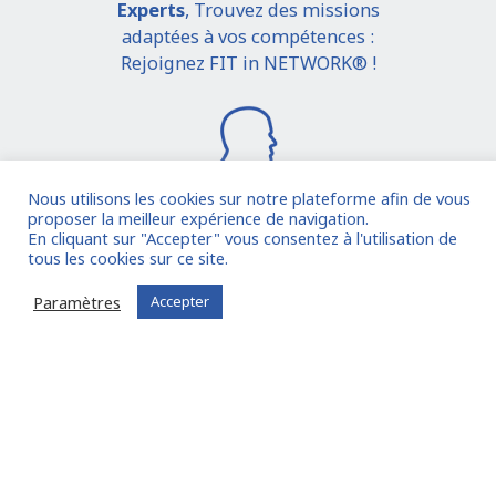
Experts
, Trouvez des missions
adaptées à vos compétences :
Rejoignez FIT in NETWORK® !
Nous utilisons les cookies sur notre plateforme afin de vous
proposer la meilleur expérience de navigation.
En cliquant sur "Accepter" vous consentez à l'utilisation de
Je rejoins la communauté
tous les cookies sur ce site.
Paramètres
Accepter
Vous êtes déjà inscrit ?
Connectez-vous
Oude Middenweg 75, Den Haag, Zuid Holland 2491AC
- The Netherlands