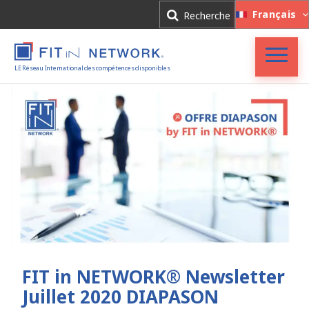
Connexion
Français
Recherche
Inscription
LE Réseau International des compétences disponibles
Accueil
FIT in NETWORK®
Entreprises
Experts
Actualités
FIT in NETWORK® Newsletter
Juillet 2020 DIAPASON