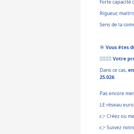
Forte capacité 
Rigueur, maitr
Sens de la com
🎯
Vous êtes 
🦸‍♀️🦸‍♂️
Votre pro
Dans ce cas,
en
25.026
Pas encore me
LE réseau euro
👉 Créez ou met
👉 Suivez notre