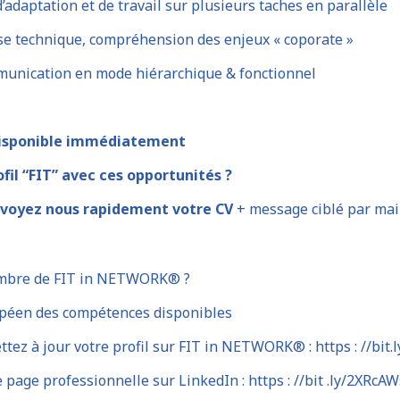
d’adaptation et de travail sur plusieurs taches en parallèle
ise technique, compréhension des enjeux « coporate »
munication en mode hiérarchique & fonctionnel
disponible immédiatement
fil “FIT” avec ces opportunités ?
voyez nous rapidement votre CV
+ message ciblé par mail
mbre de FIT in NETWORK® ?
péen des compétences disponibles
tez à jour votre profil sur FIT in NETWORK® : https : //bit.
 page professionnelle sur LinkedIn : https : //bit .ly/2XRcAW