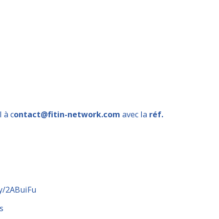
 à c
ontact@fitin-network.com
avec la
réf.
ly/2ABuiFu
s