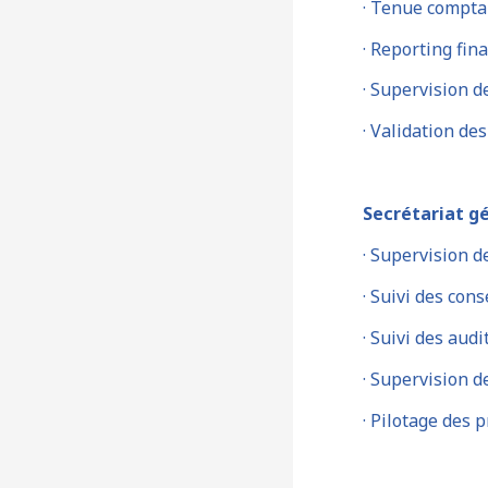
· Tenue comptab
· Reporting fin
· Supervision d
· Validation d
Secrétariat g
· Supervision d
· Suivi des cons
· Suivi des aud
· Supervision d
· Pilotage des p