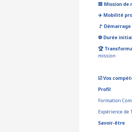
🏢
Mission de 
✈️
Mobilité pro
🚩
Démarrage :
⚽
Durée initia
🏆
Transforma
mission
☑️
Vos compéten
Profil
Formation Comp
Expérience de 1
Savoir-être