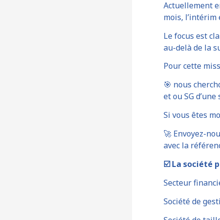
Actuellement e
mois, l’intérim
Le focus est cl
au-delà de la s
Pour cette miss
🎯 nous cherch
et ou SG d’une 
Si vous êtes mo
🚀 Envoyez-nou
avec la référe
☑️
La société p
Secteur financi
Société de gest
Société de tail