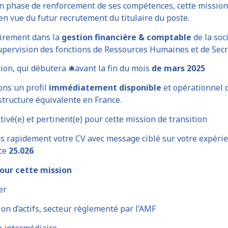
n phase de renforcement de ses compétences, cette mission 
 en vue du futur recrutement du titulaire du poste.
airement dans la
gestion financière & comptable
de la soc
upervision des fonctions de Ressources Humaines et de Secr
ion, qui débutera 🛎️avant la fin du mois
de mars 2025
ons un profil
immédiatement disponible
et opérationnel 
structure équivalente en France.
tivé(e) et pertinent(e) pour cette mission de transition
s rapidement votre CV avec message ciblé sur votre expéri
nce
25.026
our cette mission
er
ion d’actifs, secteur règlementé par l’AMF
le intermédiaire