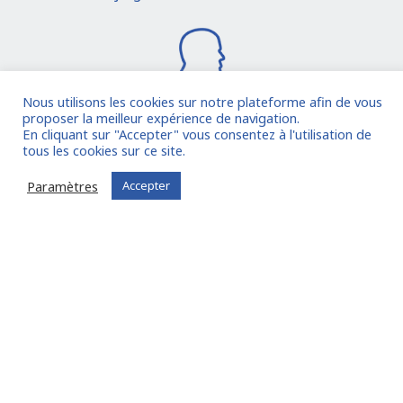
Nous utilisons les cookies sur notre plateforme afin de vous
proposer la meilleur expérience de navigation.
En cliquant sur "Accepter" vous consentez à l'utilisation de
Je rejoins la communauté
tous les cookies sur ce site.
Paramètres
Accepter
Vous êtes déjà inscrit ?
Connectez-vous
Oude Middenweg 75, Den Haag, Zuid Holland 2491AC
- The Netherlands
11 avenue Myron Herrick 75008 - Paris, France
contact@fitin-network.com
(NL)
+31 619 567 996