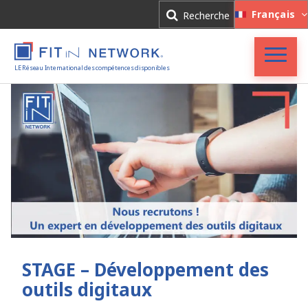
Connexion
Français
Recherche
Inscription
LE Réseau International des compétences disponibles
Accueil
FIT in NETWORK®
Entreprises
Experts
Actualités
STAGE – Développement des
outils digitaux