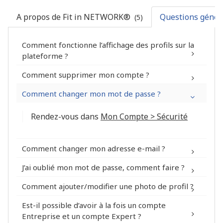
A propos de Fit in NETWORK®
Questions généra
(5)
Comment fonctionne l’affichage des profils sur la
plateforme ?
Comment supprimer mon compte ?
Mon Compte > Sécurité
Comment changer mon mot de passe ?
Rendez-vous dans
Mon Compte > Sécurité
Rejoignez le réseau !
®
Comment changer mon adresse e-mail ?
Mon Compte >
J’ai oublié mon mot de passe, comment faire ?
Informations personnelles
Comment ajouter/modifier une photo de profil ?
Mon Compte >
®
Est-il possible d’avoir à la fois un compte
Informations personnelles
Entreprise et un compte Expert ?