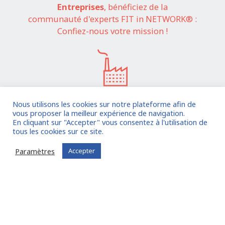
Entreprises
, bénéficiez de la
communauté d'experts FIT in NETWORK® :
Confiez-nous votre mission !
Nous utilisons les cookies sur notre plateforme afin de
vous proposer la meilleur expérience de navigation.
Je confie une mission
En cliquant sur "Accepter" vous consentez à l'utilisation de
tous les cookies sur ce site.
Vous êtes déjà inscrit ?
Connectez-vous
Paramètres
Accepter
Experts
, Trouvez des missions
adaptées à vos compétences :
Rejoignez FIT in NETWORK® !