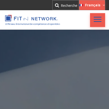
Connexion
Français
Recherche
Inscription
LE Réseau International des compétences disponibles
Accueil
FIT in NETWORK®
Entreprises
Experts
Actualités