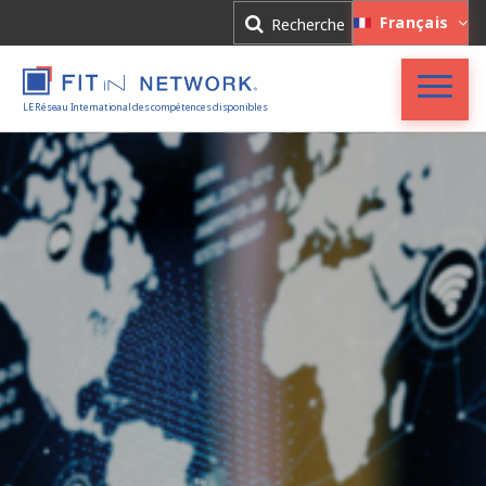
Connexion
Français
Recherche
Inscription
LE Réseau International des compétences disponibles
Accueil
FIT in NETWORK®
Entreprises
Experts
Actualités