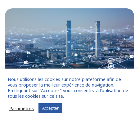
Nous utilisons les cookies sur notre plateforme afin de
vous proposer la meilleur expérience de navigation.
En cliquant sur "Accepter" vous consentez à l'utilisation de
LE PROFIL
tous les cookies sur ce site.
Paramètres
Accepter
Homme ou femme de terrain avant tout.
De formation et de culture Sécurité.
Approche opérationnelle et orientée résultats.
Esprit d’initiative, force de proposition, pragmatique,
autonome.