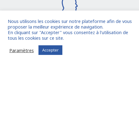
Nous utilisons les cookies sur notre plateforme afin de vous
proposer la meilleur expérience de navigation.
En cliquant sur "Accepter" vous consentez à l'utilisation de
Je rejoins la communauté
tous les cookies sur ce site.
Paramètres
Accepter
Vous êtes déjà inscrit ?
Connectez-vous
Oude Middenweg 75, Den Haag, Zuid Holland 2491AC
- The Netherlands
11 avenue Myron Herrick 75008 - Paris, France
contact@fitin-network.com
(NL)
+31 619 567 996
(FR)
+33 1 53 89 09 79