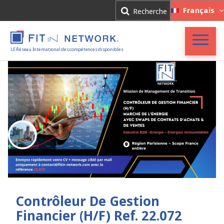
Connexion
Français
Recherche
Inscription
LE Réseau International des compétences disponibles
Accueil
FIT in NETWORK®
Entreprises
Experts
Actualités
Contrôleur De Gestion
Financier (H/F) Ref. 22.072