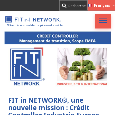
Connexion
Français
Recherche
Inscription
LE Réseau International des compétences disponibles
Accueil
FIT in NETWORK®
Entreprises
Experts
Actualités
FIT in NETWORK®, une
nouvelle mission : Crédit