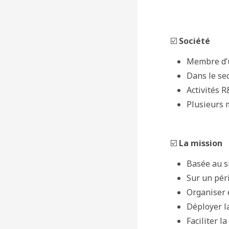
☑️
Société
Membre d’u
Dans le sec
Activités R
Plusieurs m
☑️
La mission
Basée au s
Sur un péri
Organiser 
Déployer l
Faciliter l