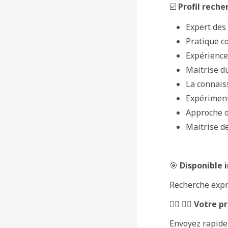
☑️
Profil reche
Expert des
Pratique c
Expérience
Maitrise du
La connais
Expériment
Approche o
Maitrise de
🎯
Disponible
Recherche expre
🦸‍♀️ 🦸‍♂️
Votre pr
Envoyez rapide