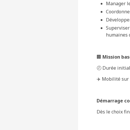
Manager le
Coordonner 
Développer
Superviser 
humaines 
🏢
Mission bas
🕗 Durée initia
✈️ Mobilité sur 
Démarrage cou
Dès le choix fi