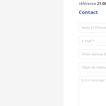
référence
21.0
Contact
Nom
et
Prénom
*
E-
mail
*
Secteur
d'activité
Objet
du
message
*
Votre
message
*