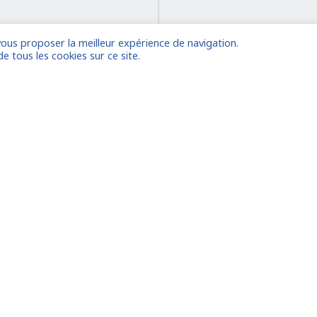
vous proposer la meilleur expérience de navigation.
J
de tous les cookies sur ce site.
z-vous
Vous ê
Houston
le
Amsterdam/La Haye
Dubaï
Become a Certified Expert
ux
FAQ