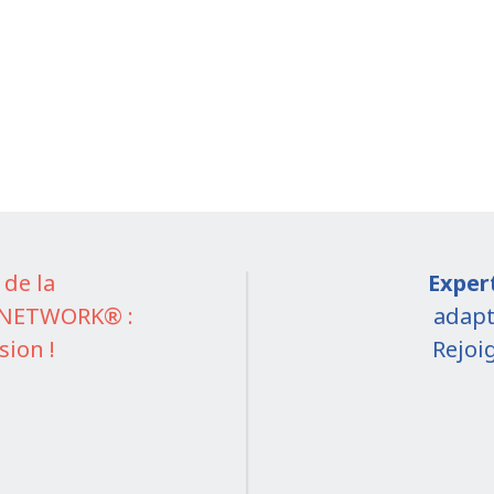
 de la
Exper
n NETWORK® :
adapt
sion !
Rejoi