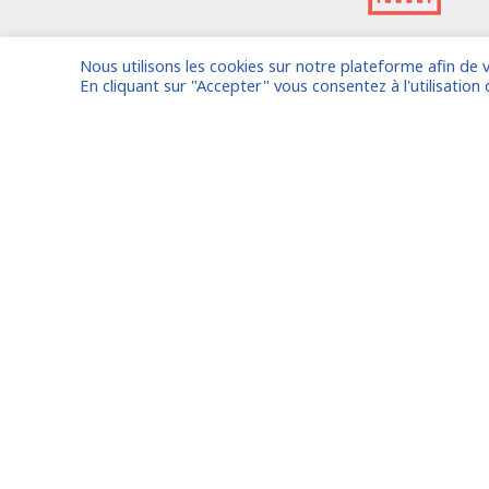
Nous utilisons les cookies sur notre plateforme afin de 
Je confie une mission
En cliquant sur "Accepter" vous consentez à l'utilisation 
Vous êtes déjà inscrit ?
Connecte
Oude Middenweg 75, Den Haag,
Zuid Holland 2491AC - The
Netherlands
Paris
11 avenue Myron Herrick 75008 -
Marseil
Paris, France
Lyon
contact@fitin-network.com
Nantes
(NL)
+31 619 567 996
Bordea