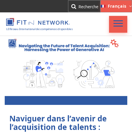
Connexion
Français
Recherche
Inscription
LE Réseau International des compétences disponibles
Accueil
FIT in NETWORK®
Entreprises
Experts
Actualités
Naviguer dans l’avenir de
l’acquisition de talents :