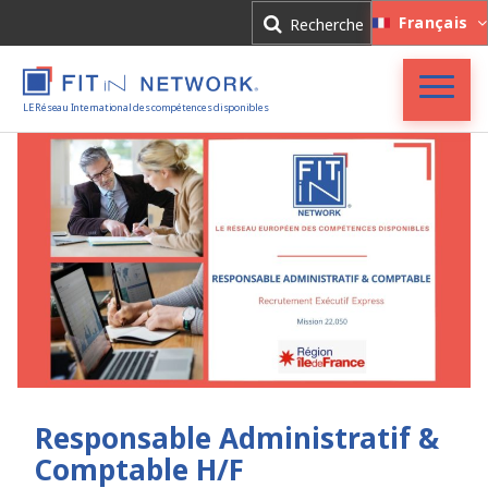
Connexion
Français
Recherche
Inscription
LE Réseau International des compétences disponibles
Accueil
FIT in NETWORK®
Entreprises
Experts
Actualités
Responsable Administratif &
Comptable H/F