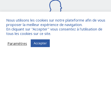
Nous utilisons les cookies sur notre plateforme afin de vous
proposer la meilleur expérience de navigation.
En cliquant sur "Accepter" vous consentez à l'utilisation de
Je rejoins la communauté
tous les cookies sur ce site.
Paramètres
Accepter
Vous êtes déjà inscrit ?
Connectez-vous
Oude Middenweg 75, Den Haag, Zuid Holland 2491AC
- The Netherlands
11 avenue Myron Herrick 75008 - Paris, France
contact@fitin-network.com
(NL)
+31 619 567 996
(FR)
+33 1 53 89 09 79