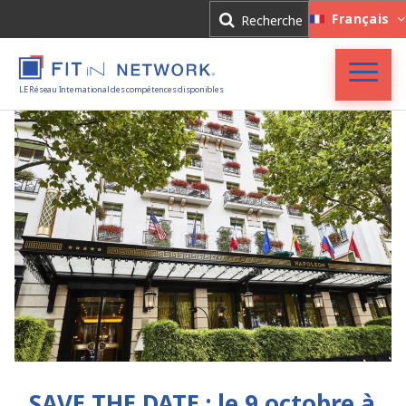
Connexion
Français
Recherche
Inscription
LE Réseau International des compétences disponibles
Accueil
FIT in NETWORK®
Entreprises
Experts
Actualités
SAVE THE DATE : le 9 octobre à