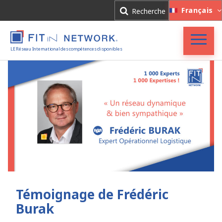
Connexion
Français
Recherche
Inscription
LE Réseau International des compétences disponibles
Accueil
FIT in NETWORK®
Entreprises
Experts
Actualités
Témoignage de Frédéric
Burak