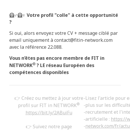
🦸♂️🦸♀️ Votre profil "colle" à cette opportunité
?
Si oui, alors envoyez votre CV + message ciblé par
email uniquement à contact@fitin-network.com
avec la référence 22.088.
Vous n’êtes pas encore membre de FIT in
®
NETWORK
?
LE réseau Européen des
compétences disponibles
👉 Créez ou mettez à jour votre
-
Lisez l'article pour 
®
-
plus sur les difficult
profil sur FIT in NETWORK
-
recrutement et l'int
https://bit.ly/2ABuiFu
-
artificielle :
https://
-
network.com/fr/actua
👉 Suivez notre page