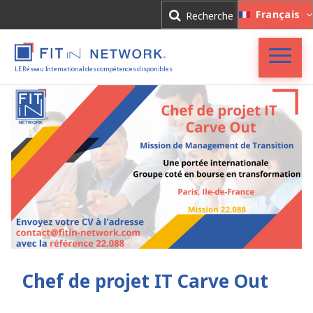
Connexion
Français
Recherche
Inscription
LE Réseau International des compétences disponibles
Accueil
FIT in NETWORK®
Entreprises
Experts
Actualités
Chef de projet IT Carve Out