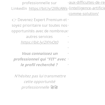
-
aux-difficultes-de-r
professionnelle sur
-
lintelligence-artifici
LinkedIn
https://bit.ly/2XRcAWs
-
comme-solution/
-
👉 Devenez Expert Premium et
-
soyez prioritaire sur toutes nos
-
opportunités avec de nombreux
-
autres services
-
https://bit.ly/2XYvOt0
-
-
Vous connaissez un
-
professionnel qui "FIT" avec
-
le profil recherché ?
N'hésitez pas lui transmettre
cette opportunité
professionnelle
🚀🚀