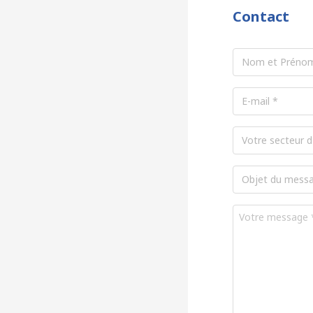
Contact
Nom
et
Prénom
*
E-
mail
*
Secteur
d'activité
Objet
du
message
*
Votre
message
*