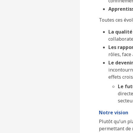
confineme
Apprentiss
Toutes ces évo
La qualité
collaborateu
Les rappo
rôles, fac
Le deveni
incontourn
effets cro
Le fu
direct
secteu
Notre vision
Plutôt qu’un pl
permettant de r