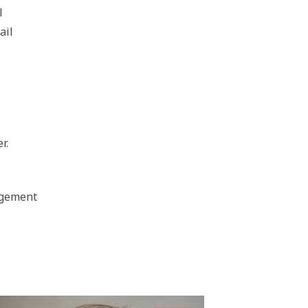
l
ail
r.
ngement