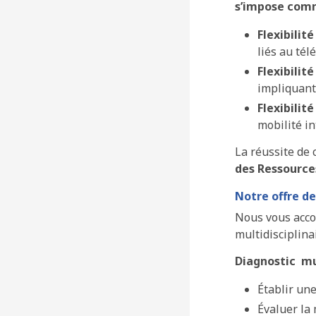
s’impose com
Flexibilit
liés au tél
Flexibilit
impliquant
Flexibilit
mobilité in
La réussite de
des Ressourc
Notre offre d
Nous vous acco
multidisciplina
Diagnostic mul
Établir une
Évaluer la