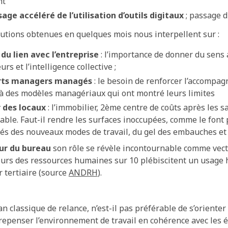
nt
age accéléré de l’utilisation d’outils digitaux
; passage d
lutions obtenues en quelques mois nous interpellent sur :
 du lien avec l’entreprise
: l’importance de donner du sens
rs et l’intelligence collective ;
rts managers managés
: le besoin de renforcer l’accompa
e à des modèles managériaux qui ont montré leurs limites
r des locaux
: l’immobilier, 2ème centre de coûts après les s
able. Faut-il rendre les surfaces inoccupées, comme le font
isés des nouveaux modes de travail, du gel des embauches et
tur du bureau
son rôle se révèle incontournable comme vecte
eurs des ressources humaines sur 10 plébiscitent un usage h
r tertiaire (source
ANDRH
).
an classique de relance, n’est-il pas préférable de s’orient
epenser l’environnement de travail en cohérence avec les é