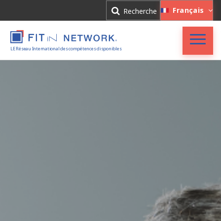
Connexion
Français
Recherche
Inscription
LE Réseau International des compétences disponibles
Accueil
FIT in NETWORK®
Entreprises
Experts
Actualités