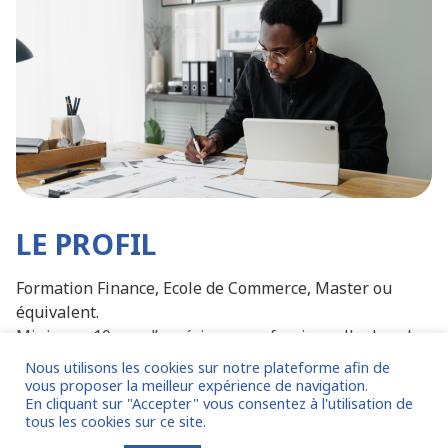
LE PROFIL
Formation Finance, Ecole de Commerce, Master ou
équivalent.
Minimum 10 ans d’expérience professionnelle dans la
fonction.
Nous utilisons les cookies sur notre plateforme afin de
Expérience dans des Groupes de dimension
vous proposer la meilleur expérience de navigation.
En cliquant sur "Accepter" vous consentez à l'utilisation de
internationale.
tous les cookies sur ce site.
Grande éthique professionnelle, précis, organisé.