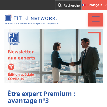
Connexion
Français
Recherche
Inscription
LE Réseau International des compétences disponibles
Accueil
FIT in NETWORK®
Entreprises
Experts
Actualités
Être expert Premium :
avantage n°3